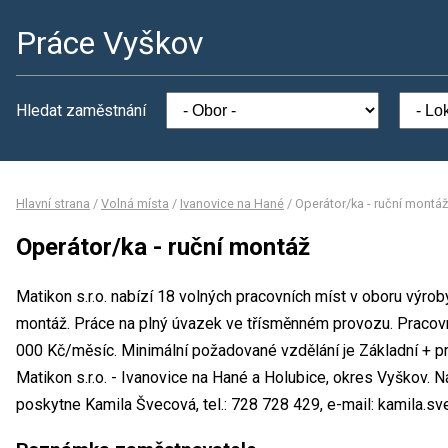
Práce Vyškov
Hledat zaměstnání
Hlavní strana
/
Volná místa
/
Ivanovice na Hané
/
Operátor/ka - ruční montáž
Operátor/ka - ruční montáž
Matikon s.r.o. nabízí 18 volných pracovních míst v oboru výrob
montáž. Práce na plný úvazek ve třísměnném provozu. Praco
000 Kč/měsíc. Minimální požadované vzdělání je Základní + pr
Matikon s.r.o. - Ivanovice na Hané a Holubice, okres Vyškov.
poskytne Kamila Švecová, tel.: 728 728 429, e-mail: kamila.