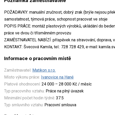
Poznámka zaměstnavatele
POŽADAVKY: manuální zručnost, dobrý zrak (brýle nejsou přek
samostatnost, týmová práce, schopnost pracovat ve stoje
POPIS PRÁCE: montáž plastových výrobků, ukládání do beden a
práce ve dvou či třísměnném provozu
ZAMĚSTNAVATEL NABÍZÍ: příspěvek na stravování, doprava, v
KONTAKT: Švecová Kamila, tel.: 728 728 429, e-mail: kamila
Informace o pracovním místě
Zaměstnavatel:
Matikon s.r.o.
Místo výkonu práce:
Ivanovice na Hané
Platové ohodnocení:
24 000 – 28 000 Kč / měsíc
Typ pracovního vztahu:
Práce na plný úvazek
Minimální počet hodin týdně:
37.5
Typ smluvního vztahu:
Pracovní smlouva