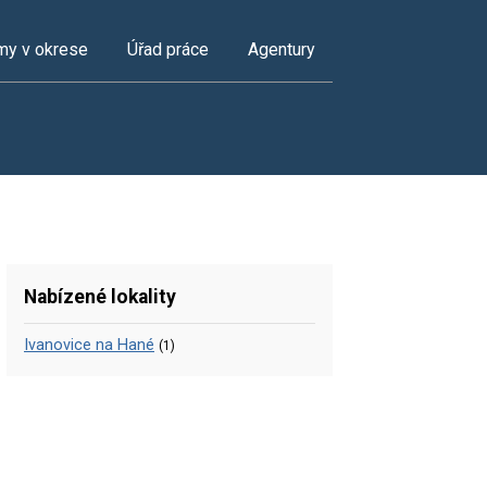
my v okrese
Úřad práce
Agentury
Nabízené lokality
Ivanovice na Hané
(1)