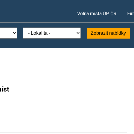
Volná místa ÚP ČR
Fir
Zobrazit nabídky
íst