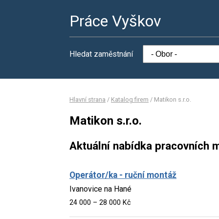
Práce Vyškov
Hledat zaměstnání
Hlavní strana
/
Katalog firem
/
Matikon s.r.o.
Matikon s.r.o.
Aktuální nabídka pracovních m
Operátor/ka - ruční montáž
Ivanovice na Hané
24 000 – 28 000 Kč