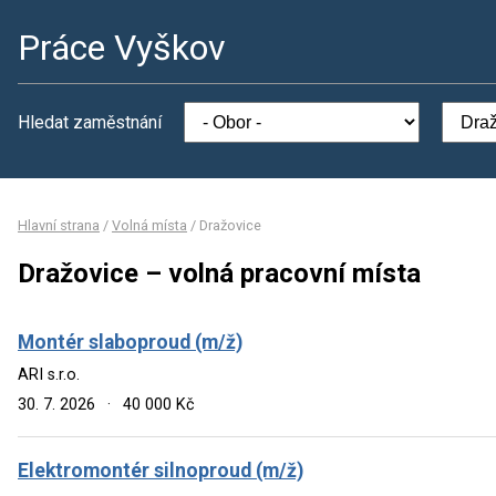
Práce Vyškov
Hledat zaměstnání
Hlavní strana
/
Volná místa
/
Dražovice
Dražovice – volná pracovní místa
Montér slaboproud (m/ž)
ARI s.r.o.
30. 7. 2026
·
40 000 Kč
Elektromontér silnoproud (m/ž)