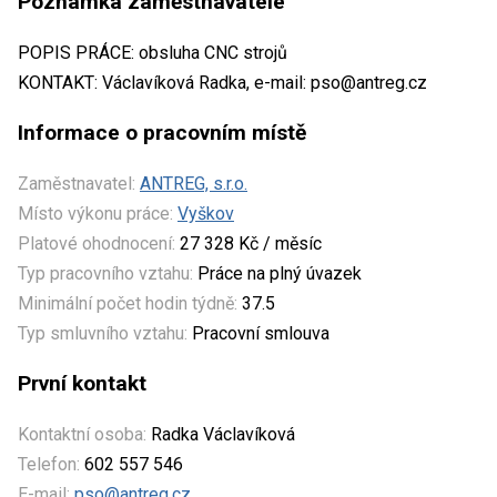
Poznámka zaměstnavatele
POPIS PRÁCE: obsluha CNC strojů
KONTAKT: Václavíková Radka, e-mail: pso@antreg.cz
Informace o pracovním místě
Zaměstnavatel:
ANTREG, s.r.o.
Místo výkonu práce:
Vyškov
Platové ohodnocení:
27 328 Kč / měsíc
Typ pracovního vztahu:
Práce na plný úvazek
Minimální počet hodin týdně:
37.5
Typ smluvního vztahu:
Pracovní smlouva
První kontakt
Kontaktní osoba:
Radka Václavíková
Telefon:
602 557 546
E-mail:
pso@antreg.cz