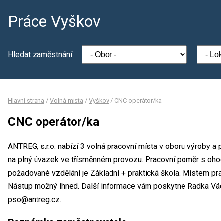
Práce Vyškov
Hledat zaměstnání
Hlavní strana
/
Volná místa
/
Vyškov
/
CNC operátor/ka
CNC operátor/ka
ANTREG, s.r.o. nabízí 3 volná pracovní místa v oboru výroby a
na plný úvazek ve třísměnném provozu. Pracovní poměr s oh
požadované vzdělání je Základní + praktická škola. Místem pra
Nástup možný ihned. Další informace vám poskytne Radka Václa
pso@antreg.cz.