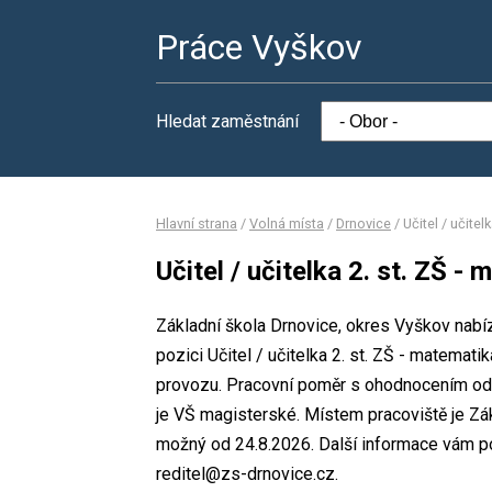
Práce Vyškov
Hledat zaměstnání
Hlavní strana
/
Volná místa
/
Drnovice
/
Učitel / učite
Učitel / učitelka 2. st. ZŠ 
Základní škola Drnovice, okres Vyškov nabíz
pozici Učitel / učitelka 2. st. ZŠ - matem
provozu. Pracovní poměr s ohodnocením od
je VŠ magisterské. Místem pracoviště je Zá
možný od 24.8.2026. Další informace vám po
reditel@zs-drnovice.cz.