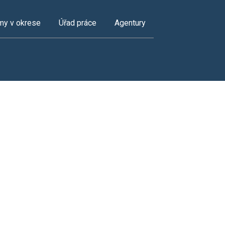
my v okrese
Úřad práce
Agentury