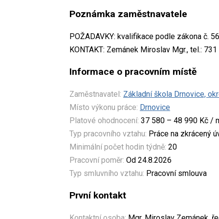
Poznámka zaměstnavatele
POŽADAVKY: kvalifikace podle zákona č. 56
KONTAKT: Zemánek Miroslav Mgr., tel.: 731 
Informace o pracovním místě
Zaměstnavatel:
Základní škola Drnovice, ok
Místo výkonu práce:
Drnovice
Platové ohodnocení:
37 580 – 48 990 Kč / 
Typ pracovního vztahu:
Práce na zkrácený 
Minimální počet hodin týdně:
20
Pracovní poměr:
Od 24.8.2026
Typ smluvního vztahu:
Pracovní smlouva
První kontakt
Kontaktní osoba:
Mgr. Miroslav Zemánek, ře