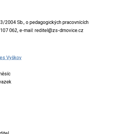
3/2004 Sb., o pedagogických pracovnících
107 062, e-mail: reditel@zs-drnovice.cz
res Vyškov
měsíc
úvazek
ditel