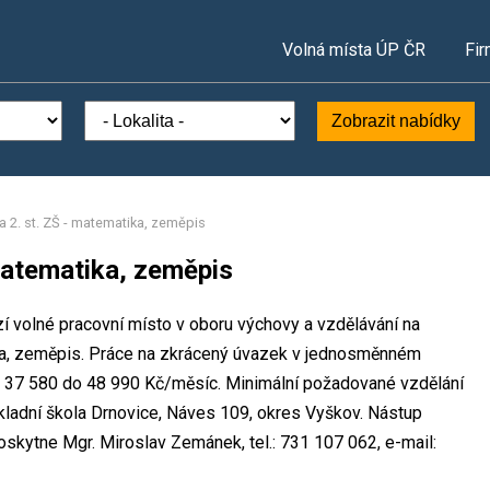
Volná místa ÚP ČR
Fir
Zobrazit nabídky
lka 2. st. ZŠ - matematika, zeměpis
- matematika, zeměpis
í volné pracovní místo v oboru výchovy a vzdělávání na
atika, zeměpis. Práce na zkrácený úvazek v jednosměnném
 37 580 do 48 990 Kč/měsíc. Minimální požadované vzdělání
kladní škola Drnovice, Náves 109, okres Vyškov. Nástup
skytne Mgr. Miroslav Zemánek, tel.: 731 107 062, e-mail: