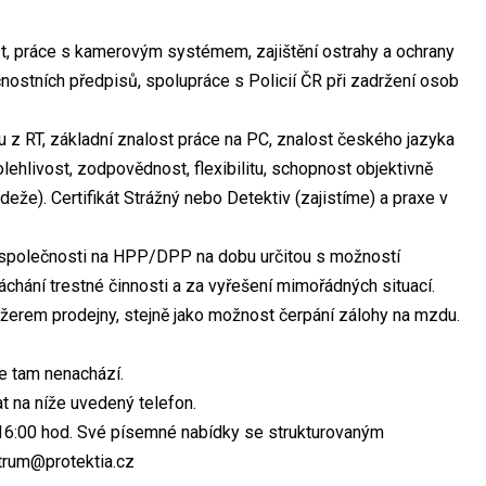
, práce s kamerovým systémem, zajištění ostrahy a ochrany
nostních předpisů, spolupráce s Policií ČR při zadržení osob
 z RT, základní znalost práce na PC, znalost českého jazyka
ehlivost, zodpovědnost, flexibilitu, schopnost objektivně
deže). Certifikát Strážný nebo Detektiv (zajistíme) a praxe v
společnosti na HPP/DPP na dobu určitou s možností
chání trestné činnosti a za vyřešení mimořádných situací.
rem prodejny, stejně jako možnost čerpání zálohy na mzdu.
e tam nenachází.
t na níže uvedený telefon.
- 16:00 hod. Své písemné nabídky se strukturovaným
ntrum@protektia.cz