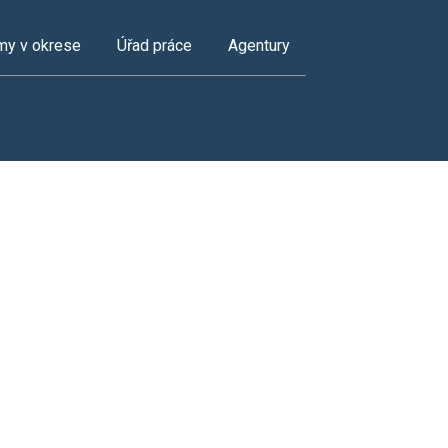
my v okrese
Úřad práce
Agentury