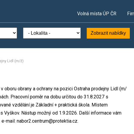
Volná místa ÚP ČR
Fir
Zobrazit nabídky
jny Lidl (m/ž)
ta v oboru obrany a ochrany na pozici Ostraha prodejny Lidl (m/
bách. Pracovní poměr na dobu určitou do 31.8.2027 s
ané vzdělání je Základní + praktická škola. Místem
okres Vyškov. Nástup možný od 1.9.2026. Další informace vám
 e-mail: nabor2.centrum@protektia.cz.