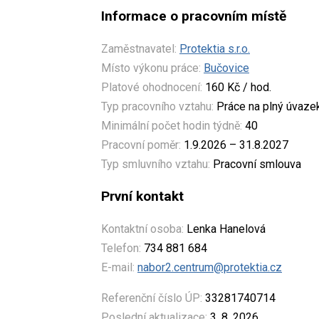
Informace o pracovním místě
Zaměstnavatel:
Protektia s.r.o.
Místo výkonu práce:
Bučovice
Platové ohodnocení:
160 Kč / hod.
Typ pracovního vztahu:
Práce na plný úvaze
Minimální počet hodin týdně:
40
Pracovní poměr:
1.9.2026 – 31.8.2027
Typ smluvního vztahu:
Pracovní smlouva
První kontakt
Kontaktní osoba:
Lenka Hanelová
Telefon:
734 881 684
E-mail:
nabor2.centrum@protektia.cz
Referenční číslo ÚP:
33281740714
Poslední aktualizace:
3. 8. 2026