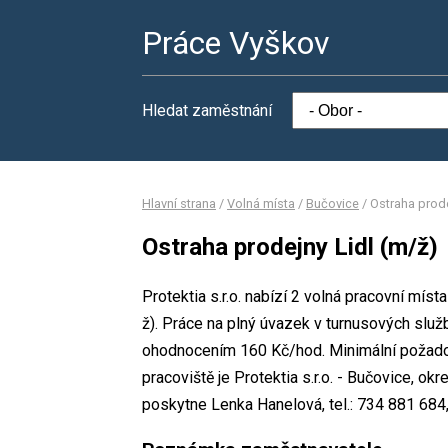
Práce Vyškov
Hledat zaměstnání
Hlavní strana
/
Volná místa
/
Bučovice
/
Ostraha prode
Ostraha prodejny Lidl (m/ž)
Protektia s.r.o. nabízí 2 volná pracovní mís
ž). Práce na plný úvazek v turnusových služ
ohodnocením 160 Kč/hod. Minimální požadov
pracoviště je Protektia s.r.o. - Bučovice, 
poskytne Lenka Hanelová, tel.: 734 881 684,