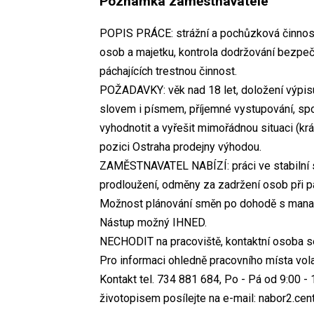
Poznámka zaměstnavatele
POPIS PRÁCE: strážní a pochůzková činnost
osob a majetku, kontrola dodržování bezpeč
páchajících trestnou činnost.
POŽADAVKY: věk nad 18 let, doložení výpisu
slovem i písmem, příjemné vystupování, spol
vyhodnotit a vyřešit mimořádnou situaci (krá
pozici Ostraha prodejny výhodou.
ZAMĚSTNAVATEL NABÍZÍ: práci ve stabilní 
prodloužení, odměny za zadržení osob při pá
Možnost plánování směn po dohodě s manaže
Nástup možný IHNED.
NECHODIT na pracoviště, kontaktní osoba s
Pro informaci ohledně pracovního místa vola
Kontakt tel. 734 881 684, Po - Pá od 9:00 
životopisem posílejte na e-mail: nabor2.ce