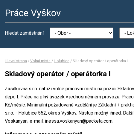
Práce Vyškov
Hledat zaměstnání
Hlavní strana
/
Volná místa
/
Holubice
/
Skladový operátor / operátorka I
Skladový operátor / operátorka I
Zásilkovna s.r.o. nabízí volné pracovní místo na pozici Sklad
depo I. Práce na plný úvazek v jednosměnném provozu. Prac
Kč/měsíc. Minimální požadované vzdělání je Základní + prakti
s.r.o. - Holubice 552, okres Vyškov. Nástup možný ihned. Dal
Voskanyan, e-mail: inessa.voskanyan@packeta.com.