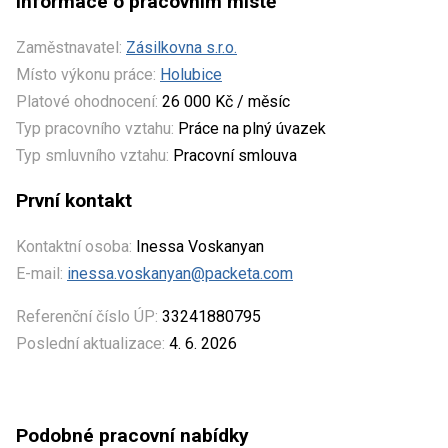
Informace o pracovním místě
Zaměstnavatel:
Zásilkovna s.r.o.
Místo výkonu práce:
Holubice
Platové ohodnocení:
26 000 Kč / měsíc
Typ pracovního vztahu:
Práce na plný úvazek
Typ smluvního vztahu:
Pracovní smlouva
První kontakt
Kontaktní osoba:
Inessa Voskanyan
E-mail:
inessa.voskanyan@packeta.com
Referenční číslo ÚP:
33241880795
Poslední aktualizace:
4. 6. 2026
Podobné pracovní nabídky