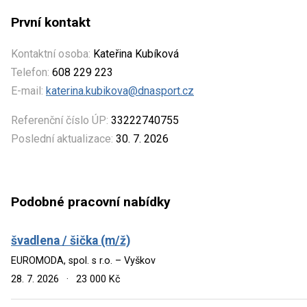
První kontakt
Kontaktní osoba:
Kateřina Kubíková
Telefon:
608 229 223
E-mail:
katerina.kubikova@dnasport.cz
Referenční číslo ÚP:
33222740755
Poslední aktualizace:
30. 7. 2026
Podobné pracovní nabídky
švadlena / šička (m/ž)
EUROMODA, spol. s r.o. – Vyškov
28. 7. 2026
·
23 000 Kč