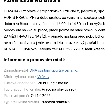
Poznámka zaměstnavatele
POŽADAVKY: praxe v šití podmínkou, zručnost, pečlivost, spol
POPIS PRÁCE: PP na dobu určitou, po vzájemné spokojenosti 
dobu neurčitou, pracovní doba od 6:00 do 14:30 hod., nevyža
především na kvalitu práce, práce pouze na ranní směnu v cen
ZAMĚSTNAVATEL NABÍZÍ: v případě nástupu před nebo během l
se na čerpání volna ještě během léta, stravenkový paušál, bon
KONTAKT: Kubíková Kateřina, tel.: 608 229 223, e-mail: kater
Informace o pracovním místě
Zaměstnavatel:
DNA custom sportswear s.r.o.
Místo výkonu práce:
Vyškov
Platové ohodnocení:
26 600 Kč / měsíc
Typ pracovního vztahu:
Práce na plný úvazek
Pracovní poměr:
Od 1.9.2026
Typ smluvního vztahu:
Pracovní smlouva