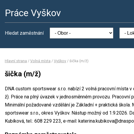
Práce Vyškov
Hledat zaměstnání
Hlavní strana
/
Volná místa
/
Vyškov
/
šička (m/ž)
šička (m/ž)
DNA custom sportswear s.r.o. nabízí 2 volná pracovní místa v 
ž). Práce na plný úvazek v jednosměnném provozu. Pracovní
Minimální požadované vzdělání je Základní + praktická škola
sportswear s.r.o., okres Vyškov. Nástup možný od 1.9.2026. D
Kubíková, tel.: 608 229 223, e-mail: katerina.kubikova@dnaspor