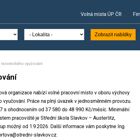
Volná místa ÚP ČR
Fir
Zobrazit nabídky
a teoretického vyučování
ování
ková organizace nabízí volné pracovní místo v oboru výchovy
ého vyučování. Práce na plný úvazek v jednosměnném provozu.
27 s ohodnocením od 37 580 do 48 990 Kč/měsíc. Minimální
em pracoviště je Střední škola Slavkov – Austerlitz,
tup možný od 1.9.2026. Další informace vám poskytne Ing.
hortova@stredni-slavkov.cz.