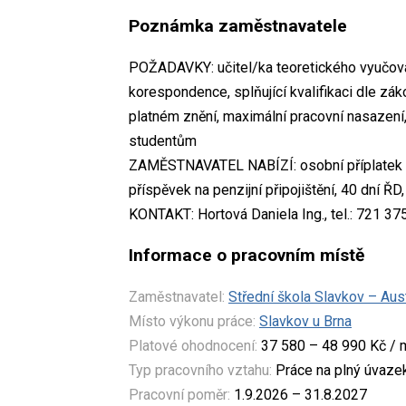
Poznámka zaměstnavatele
POŽADAVKY: učitel/ka teoretického vyučov
korespondence, splňující kvalifikaci dle z
platném znění, maximální pracovní nasazení,
studentům
ZAMĚSTNAVATEL NABÍZÍ: osobní příplatek (p
příspěvek na penzijní připojištění, 40 dní Ř
KONTAKT: Hortová Daniela Ing., tel.: 721 37
Informace o pracovním místě
Zaměstnavatel:
Střední škola Slavkov – Aus
Místo výkonu práce:
Slavkov u Brna
Platové ohodnocení:
37 580 – 48 990 Kč / 
Typ pracovního vztahu:
Práce na plný úvaze
Pracovní poměr:
1.9.2026 – 31.8.2027