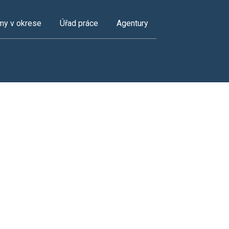
my v okrese
Úřad práce
Agentury