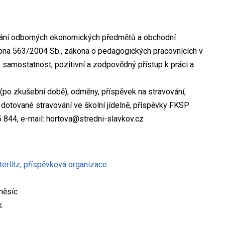
ání odborných ekonomických předmětů a obchodní
ákona 563/2004 Sb., zákona o pedagogických pracovnících v
 samostatnost, pozitivní a zodpovědný přístup k práci a
o zkušební době), odměny, příspěvek na stravování,
D, dotované stravování ve školní jídelně, příspěvky FKSP
5 844, e-mail: hortova@stredni-slavkov.cz
terlitz, příspěvková organizace
měsíc
k