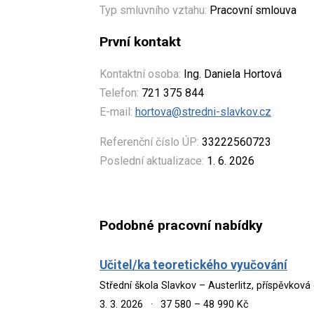
Typ smluvního vztahu:
Pracovní smlouva
První kontakt
Kontaktní osoba:
Ing. Daniela Hortová
Telefon:
721 375 844
E-mail:
hortova@stredni-slavkov.cz
Referenční číslo ÚP:
33222560723
Poslední aktualizace:
1. 6. 2026
Podobné pracovní nabídky
Učitel/ka teoretického vyučování
Střední škola Slavkov – Austerlitz, příspěvkov
3. 3. 2026
·
37 580 – 48 990 Kč