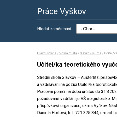
Práce Vyškov
Hledat zaměstnání
Hlavní strana
/
Volná místa
/
Slavkov u Brna
/
Učitel/k
Učitel/ka teoretického vyuč
Střední škola Slavkov – Austerlitz, příspěv
a vzdělávání na pozici Učitel/ka teoretick
Pracovní poměr na dobu určitou do 31.8.20
požadované vzdělání je VŠ magisterské. Míst
příspěvková organizace, okres Vyškov. Nás
Daniela Hortová, tel.: 721 375 844, e-mail: 