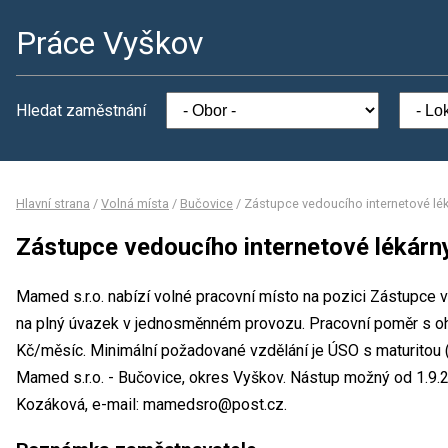
Práce Vyškov
Hledat zaměstnání
Hlavní strana
/
Volná místa
/
Bučovice
/
Zástupce vedoucího internetové lék
Zástupce vedoucího internetové lékárn
Mamed s.r.o. nabízí volné pracovní místo na pozici Zástupce 
na plný úvazek v jednosměnném provozu. Pracovní poměr s 
Kč/měsíc. Minimální požadované vzdělání je ÚSO s maturitou (
Mamed s.r.o. - Bučovice, okres Vyškov. Nástup možný od 1.9.
Kozáková, e-mail: mamedsro@post.cz.