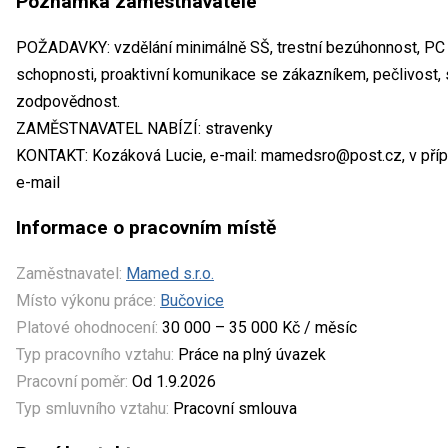
Poznámka zaměstnavatele
POŽADAVKY: vzdělání minimálně SŠ, trestní bezúhonnost, PC d
schopnosti, proaktivní komunikace se zákazníkem, pečlivost, 
zodpovědnost.
ZAMĚSTNAVATEL NABÍZÍ: stravenky
KONTAKT: Kozáková Lucie, e-mail: mamedsro@post.cz, v přípa
e-mail
Informace o pracovním místě
Zaměstnavatel:
Mamed s.r.o.
Místo výkonu práce:
Bučovice
Platové ohodnocení:
30 000 – 35 000 Kč / měsíc
Typ pracovního vztahu:
Práce na plný úvazek
Pracovní poměr:
Od 1.9.2026
Typ smluvního vztahu:
Pracovní smlouva