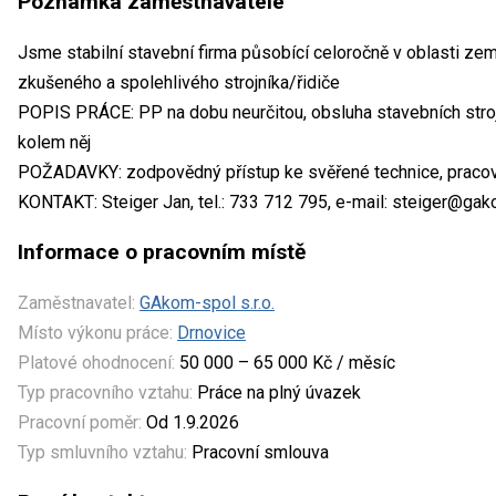
Poznámka zaměstnavatele
Jsme stabilní stavební firma působící celoročně v oblasti ze
zkušeného a spolehlivého strojníka/řidiče
POPIS PRÁCE: PP na dobu neurčitou, obsluha stavebních stroj
kolem něj
POŽADAVKY: zodpovědný přístup ke svěřené technice, pracovit
KONTAKT: Steiger Jan, tel.: 733 712 795, e-mail: steiger@ga
Informace o pracovním místě
Zaměstnavatel:
GAkom-spol s.r.o.
Místo výkonu práce:
Drnovice
Platové ohodnocení:
50 000 – 65 000 Kč / měsíc
Typ pracovního vztahu:
Práce na plný úvazek
Pracovní poměr:
Od 1.9.2026
Typ smluvního vztahu:
Pracovní smlouva