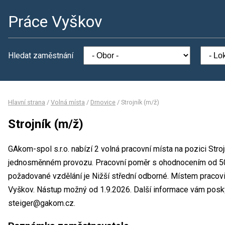
Práce Vyškov
Hledat zaměstnání
Hlavní strana
/
Volná místa
/
Drnovice
/
Strojník (m/ž)
Strojník (m/ž)
GAkom-spol s.r.o. nabízí 2 volná pracovní místa na pozici Stro
jednosměnném provozu. Pracovní poměr s ohodnocením od 50
požadované vzdělání je Nižší střední odborné. Místem pracoviš
Vyškov. Nástup možný od 1.9.2026. Další informace vám poskytn
steiger@gakom.cz.