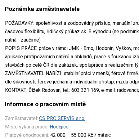
Poznámka zaměstnavatele
POŽADAVKY: spolehlivost a zodpovědný přístup, manuální zru
časovou flexibilitu, řidičský průkaz sk. B výhodou (ne podmín
nutná - zaučíme)
POPIS PRÁCE: práce v rámci JMK - Brno, Hodonín, Vyškov, mo
aplikace protipožárních nátěrů a obkladů, práce s foukanou iz
stavbách po celé ČR dle zakázek, spolupráce s realizačním 
ZAMĚSTNAVATEL NABÍZÍ: stabilní práci v menší, férové firmě
dle šikovnosti, férové jednání a individuální přístup, mzdu odp
KONTAKT: Čížek Radovan, tel.: 603 321 169, e-mail: radova
Informace o pracovním místě
Zaměstnavatel:
CS PRO SERVIS s.r.o.
Místo výkonu práce:
Hodějice
Platové ohodnocení:
42 000 – 55 000 Kč / měsíc