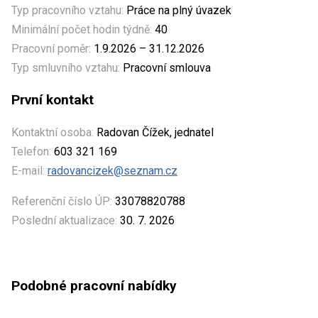
Typ pracovního vztahu:
Práce na plný úvazek
Minimální počet hodin týdně:
40
Pracovní poměr:
1.9.2026 – 31.12.2026
Typ smluvního vztahu:
Pracovní smlouva
První kontakt
Kontaktní osoba:
Radovan Čížek, jednatel
Telefon:
603 321 169
E-mail:
radovancizek@seznam.cz
Referenční číslo ÚP:
33078820788
Poslední aktualizace:
30. 7. 2026
Podobné pracovní nabídky