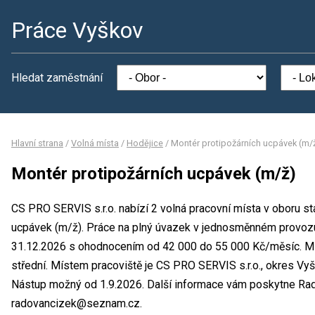
Práce Vyškov
Hledat zaměstnání
Hlavní strana
/
Volná místa
/
Hodějice
/
Montér protipožárních ucpávek (m/
Montér protipožárních ucpávek (m/ž)
CS PRO SERVIS s.r.o. nabízí 2 volná pracovní místa v oboru st
ucpávek (m/ž). Práce na plný úvazek v jednosměnném provozu
31.12.2026 s ohodnocením od 42 000 do 55 000 Kč/měsíc. Min
střední. Místem pracoviště je CS PRO SERVIS s.r.o., okres Vyš
Nástup možný od 1.9.2026. Další informace vám poskytne Radov
radovancizek@seznam.cz.