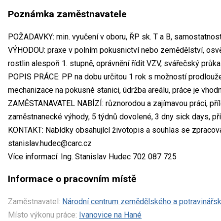
Poznámka zaměstnavatele
POŽADAVKY: min. vyučení v oboru, ŘP sk. T a B, samostatnost
VÝHODOU: praxe v polním pokusnictví nebo zemědělství, osvěd
rostlin alespoň 1. stupně, oprávnění řídit VZV, svářečský průk
POPIS PRÁCE: PP na dobu určitou 1 rok s možností prodloužen
mechanizace na pokusné stanici, údržba areálu, práce je vhodn
ZAMĚSTANAVATEL NABÍZÍ: různorodou a zajímavou práci, příle
zaměstnanecké výhody, 5 týdnů dovolené, 3 dny sick days, př
KONTAKT: Nabídky obsahující životopis a souhlas se zpracová
stanislav.hudec@carc.cz
Více informací: Ing. Stanislav Hudec 702 087 725
Informace o pracovním místě
Zaměstnavatel:
Národní centrum zemědělského a potravinářské
Místo výkonu práce:
Ivanovice na Hané