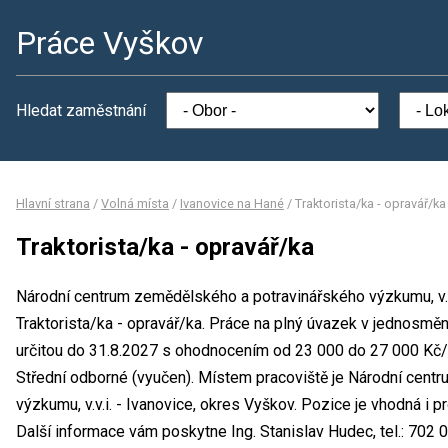
Práce Vyškov
Hledat zaměstnání
Hlavní strana
/
Volná místa
/
Ivanovice na Hané
/
Traktorista/ka - opravář/ka
Traktorista/ka - opravář/ka
Národní centrum zemědělského a potravinářského výzkumu, v.v.
Traktorista/ka - opravář/ka. Práce na plný úvazek v jednosm
určitou do 31.8.2027 s ohodnocením od 23 000 do 27 000 Kč/
Střední odborné (vyučen). Místem pracoviště je Národní cen
výzkumu, v.v.i. - Ivanovice, okres Vyškov. Pozice je vhodná i 
Další informace vám poskytne Ing. Stanislav Hudec, tel.: 702 