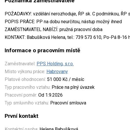
Poznámka zaměstnavatele
POŽADAVKY: vzdělání nerozhoduje, ŘP sk. C podmínkou, ŘP s
POPIS PRÁCE: PP na dobu neurčitou, nástup možný ihned
ZAMĚSTNAVATEL NABÍZÍ: pružná pracovní doba
KONTAKT: Babušíková Helena, tel.: 739 573 610, Po-Pá 8-16 
Informace o pracovním místě
Zaměstnavatel:
PPS Holding, s.r.o.
Místo výkonu práce:
Habrovany
Platové ohodnocení:
51 000 Kč / měsíc
Typ pracovního vztahu:
Práce na plný úvazek
Pracovní poměr:
Od 1.9.2026
Typ smluvního vztahu:
Pracovní smlouva
První kontakt
Kontaktní osoba:
Helena Babušíková