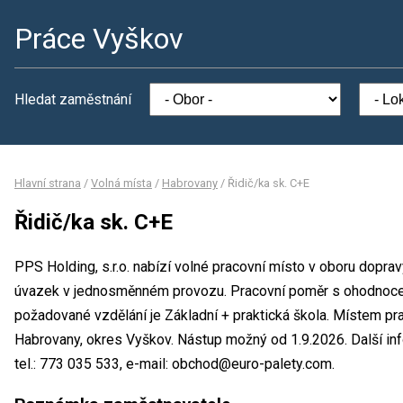
Práce Vyškov
Hledat zaměstnání
Hlavní strana
/
Volná místa
/
Habrovany
/
Řidič/ka sk. C+E
Řidič/ka sk. C+E
PPS Holding, s.r.o. nabízí volné pracovní místo v oboru doprav
úvazek v jednosměnném provozu. Pracovní poměr s ohodnoce
požadované vzdělání je Základní + praktická škola. Místem prac
Habrovany, okres Vyškov. Nástup možný od 1.9.2026. Další i
tel.: 773 035 533, e-mail: obchod@euro-palety.com.