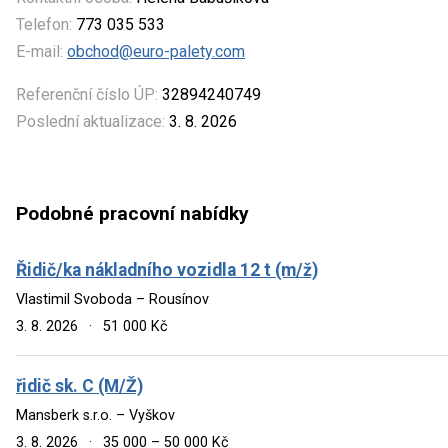
Telefon:
773 035 533
E-mail:
obchod@euro-palety.com
Referenční číslo ÚP:
32894240749
Poslední aktualizace:
3. 8. 2026
Podobné pracovní nabídky
Řidič/ka nákladního vozidla 12 t (m/ž)
Vlastimil Svoboda – Rousínov
3. 8. 2026
·
51 000 Kč
řidič sk. C (M/Ž)
Mansberk s.r.o. – Vyškov
3. 8. 2026
·
35 000 – 50 000 Kč