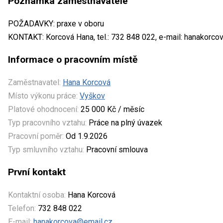
Poznámka zaměstnavatele
POŽADAVKY: praxe v oboru
KONTAKT: Korcová Hana, tel.: 732 848 022, e-mail: hanakorc
Informace o pracovním místě
Zaměstnavatel:
Hana Korcová
Místo výkonu práce:
Vyškov
Platové ohodnocení:
25 000 Kč / měsíc
Typ pracovního vztahu:
Práce na plný úvazek
Pracovní poměr:
Od 1.9.2026
Typ smluvního vztahu:
Pracovní smlouva
První kontakt
Kontaktní osoba:
Hana Korcová
Telefon:
732 848 022
E-mail:
hanakorcova@email.cz