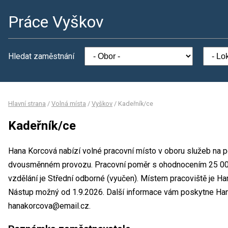
Práce Vyškov
Hledat zaměstnání
Hlavní strana
/
Volná místa
/
Vyškov
/
Kadeřník/ce
Kadeřník/ce
Hana Korcová nabízí volné pracovní místo v oboru služeb na p
dvousměnném provozu. Pracovní poměr s ohodnocením 25 00
vzdělání je Střední odborné (vyučen). Místem pracoviště je Ha
Nástup možný od 1.9.2026. Další informace vám poskytne Hana 
hanakorcova@email.cz.