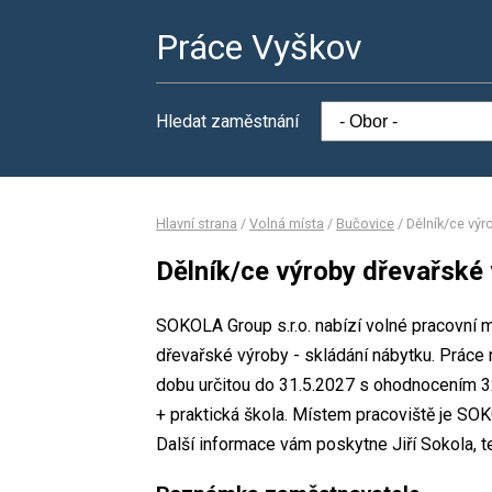
Práce Vyškov
Hledat zaměstnání
Hlavní strana
/
Volná místa
/
Bučovice
/
Dělník/ce výr
Dělník/ce výroby dřevařské 
SOKOLA Group s.r.o. nabízí volné pracovní 
dřevařské výroby - skládání nábytku. Prác
dobu určitou do 31.5.2027 s ohodnocením 3
+ praktická škola. Místem pracoviště je SO
Další informace vám poskytne Jiří Sokola, t