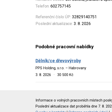
Telefon:
602757145
Referenční číslo ÚP:
32829140751
Poslední aktualizace:
3. 8. 2026
Podobné pracovní nabídky
Dělník/ce dřevovýroby
PPS Holding, s.r.o. – Habrovany
3. 8. 2026
·
30 500 Kč
Informace o volných pracovních místech poskyt
Poslední aktualizace dat proběhla dne 7. 8. 202