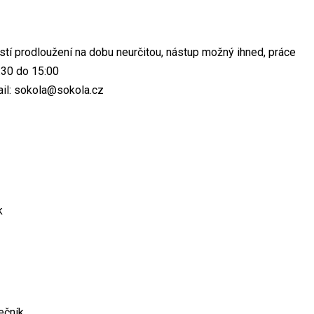
í prodloužení na dobu neurčitou, nástup možný ihned, práce
:30 do 15:00
ail: sokola@sokola.cz
k
lečník