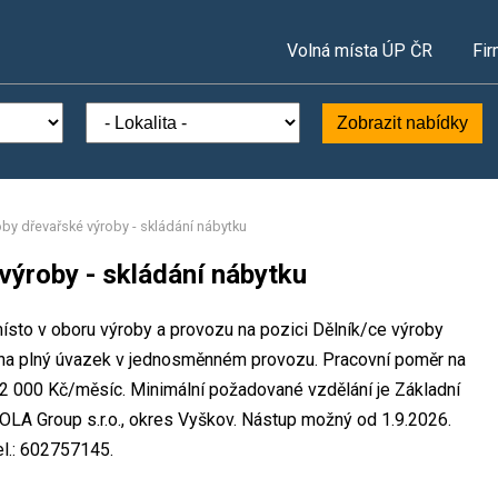
Volná místa ÚP ČR
Fir
Zobrazit nabídky
oby dřevařské výroby - skládání nábytku
výroby - skládání nábytku
místo v oboru výroby a provozu na pozici Dělník/ce výroby
e na plný úvazek v jednosměnném provozu. Pracovní poměr na
2 000 Kč/měsíc. Minimální požadované vzdělání je Základní
KOLA Group s.r.o., okres Vyškov. Nástup možný od 1.9.2026.
el.: 602757145.