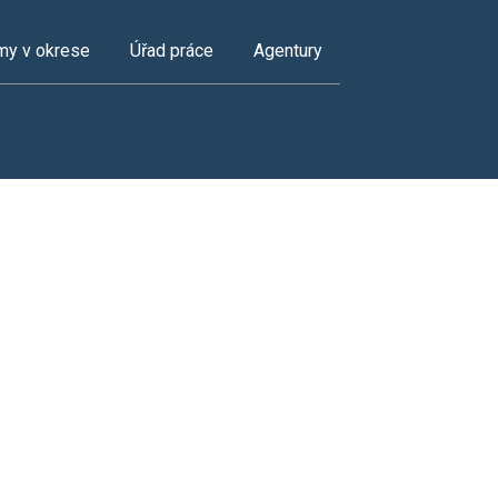
my v okrese
Úřad práce
Agentury