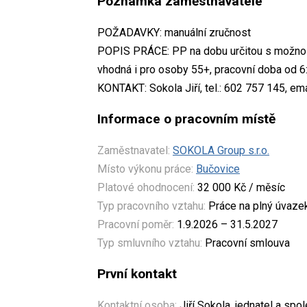
Poznámka zaměstnavatele
POŽADAVKY: manuální zručnost
POPIS PRÁCE: PP na dobu určitou s možnost
vhodná i pro osoby 55+, pracovní doba od 6
KONTAKT: Sokola Jiří, tel.: 602 757 145, em
Informace o pracovním místě
Zaměstnavatel:
SOKOLA Group s.r.o.
Místo výkonu práce:
Bučovice
Platové ohodnocení:
32 000 Kč / měsíc
Typ pracovního vztahu:
Práce na plný úvaze
Pracovní poměr:
1.9.2026 – 31.5.2027
Typ smluvního vztahu:
Pracovní smlouva
První kontakt
Kontaktní osoba:
Jiří Sokola, jednatel a spo