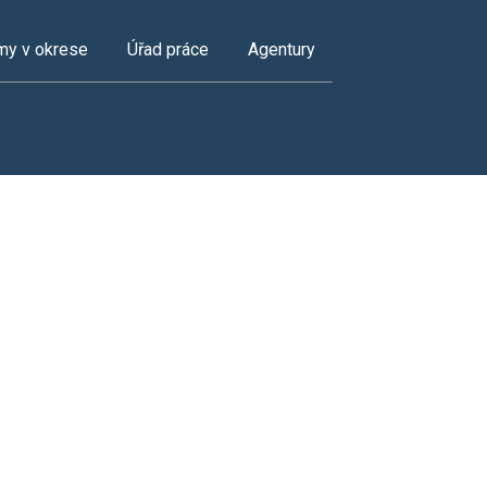
my v okrese
Úřad práce
Agentury