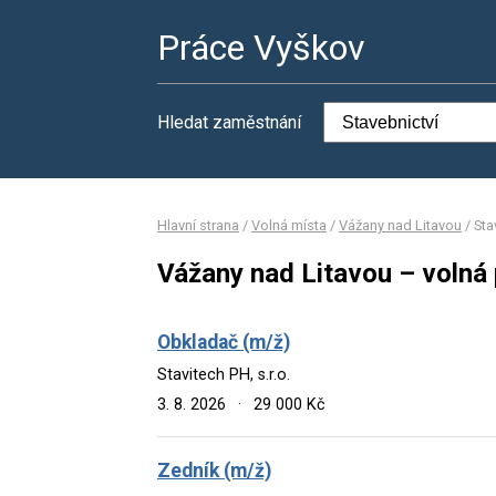
Práce Vyškov
Hledat zaměstnání
Hlavní strana
/
Volná místa
/
Vážany nad Litavou
/
Sta
Vážany nad Litavou – volná 
Obkladač (m/ž)
Stavitech PH, s.r.o.
3. 8. 2026
·
29 000 Kč
Zedník (m/ž)