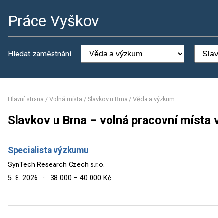
Práce Vyškov
Hledat zaměstnání
Hlavní strana
/
Volná místa
/
Slavkov u Brna
/
Věda a výzkum
Slavkov u Brna – volná pracovní místa
Specialista výzkumu
SynTech Research Czech s.r.o.
5. 8. 2026
·
38 000 – 40 000 Kč