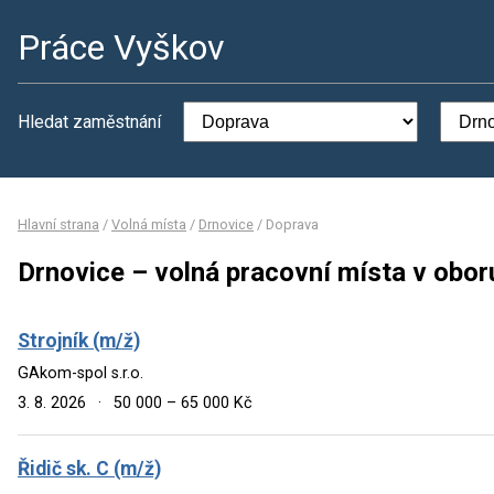
Práce Vyškov
Hledat zaměstnání
Hlavní strana
/
Volná místa
/
Drnovice
/
Doprava
Drnovice – volná pracovní místa v obo
Strojník (m/ž)
GAkom-spol s.r.o.
3. 8. 2026
·
50 000 – 65 000 Kč
Řidič sk. C (m/ž)