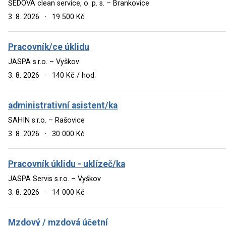
ŠEDOVÁ clean service, o. p. s. – Brankovice
3. 8. 2026
·
19 500 Kč
Pracovník/ce úklidu
JASPA s.r.o. – Vyškov
3. 8. 2026
·
140 Kč / hod.
administrativní asistent/ka
SAHIN s.r.o. – Rašovice
3. 8. 2026
·
30 000 Kč
Pracovník úklidu - uklízeč/ka
JASPA Servis s.r.o. – Vyškov
3. 8. 2026
·
14 000 Kč
Mzdový / mzdová účetní