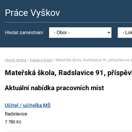
Práce Vyškov
Hledat zaměstnání
Hlavní strana
/
Katalog firem
/
Mateřská škola, Radslavice 91, příspěvková 
Mateřská škola, Radslavice 91, příspě
Aktuální nabídka pracovních míst
Učitel / učitelka MŠ
Radslavice
7 780 Kč