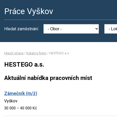
Práce Vyškov
Hledat zaměstnání
Hlavní strana
/
Katalog firem
/
HESTEGO a.s.
HESTEGO a.s.
Aktuální nabídka pracovních míst
Zámečník (m/ž)
Vyškov
30 000 – 40 000 Kč