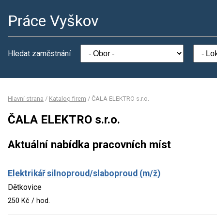
Práce Vyškov
Hledat zaměstnání
Hlavní strana
/
Katalog firem
/
ČALA ELEKTRO s.r.o.
ČALA ELEKTRO s.r.o.
Aktuální nabídka pracovních míst
Elektrikář silnoproud/slaboproud (m/ž)
Dětkovice
250 Kč / hod.