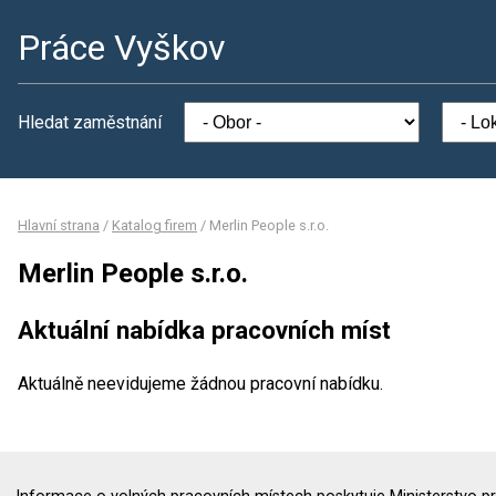
Práce Vyškov
Hledat zaměstnání
Hlavní strana
/
Katalog firem
/
Merlin People s.r.o.
Merlin People s.r.o.
Aktuální nabídka pracovních míst
Aktuálně neevidujeme žádnou pracovní nabídku.