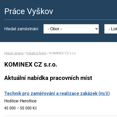
Práce Vyškov
Hledat zaměstnání
Hlavní strana
/
Katalog firem
/
KOMINEX CZ s.r.o.
KOMINEX CZ s.r.o.
Aktuální nabídka pracovních míst
Technik pro zaměřování a realizace zakázek (m/ž)
Hoštice-Heroltice
45 000 – 55 000 Kč