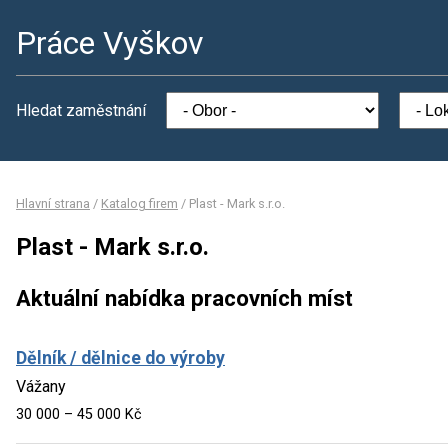
Práce Vyškov
Hledat zaměstnání
Hlavní strana
/
Katalog firem
/
Plast - Mark s.r.o.
Plast - Mark s.r.o.
Aktuální nabídka pracovních míst
Dělník / dělnice do výroby
Vážany
30 000 – 45 000 Kč