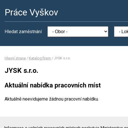
Práce Vyškov
Hledat zaměstnání
Hlavní strana
/
Katalog firem
/
JYSK s.r.o.
JYSK s.r.o.
Aktuální nabídka pracovních míst
Aktuálně neevidujeme žádnou pracovní nabídku.