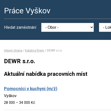
Práce Vyškov
Hledat zaměstnání
Hlavní strana
/
Katalog firem
/
DEWR s.r.o.
DEWR s.r.o.
Aktuální nabídka pracovních míst
Pomocníci v kuchyni (m/ž)
Vyškov
28 000 – 34 000 Kč