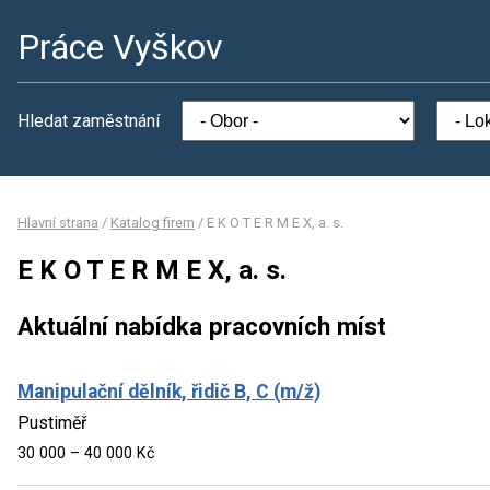
Práce Vyškov
Hledat zaměstnání
Hlavní strana
/
Katalog firem
/
E K O T E R M E X, a. s.
E K O T E R M E X, a. s.
Aktuální nabídka pracovních míst
Manipulační dělník, řidič B, C (m/ž)
Pustiměř
30 000 – 40 000 Kč